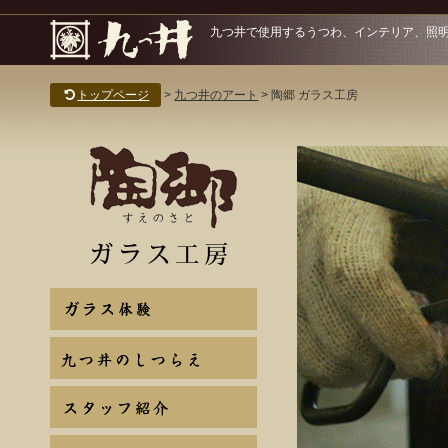
九つ井で使用するうつわ、インテリア、照
トップページ
九つ井のアート
陶郷 ガラス工房